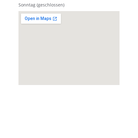
Sonntag (geschlossen)
★★★★★
Die Kampfsportschule bietet 
Trainingseinheiten und eine 
professionelle Atmosphäre für alle 
Leistungsniveaus.