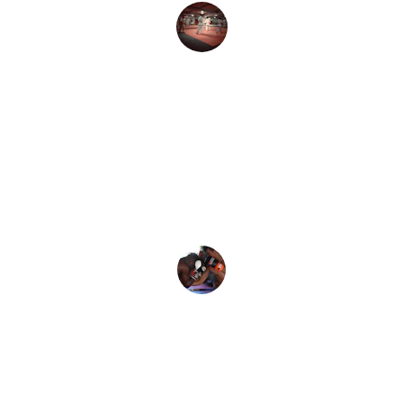
Anna
★★★★★
Ich bin begeistert von den individuellen 
Trainingsangeboten. Höchst 
professionell und ortsnah, einfach 
großartig!
Peter